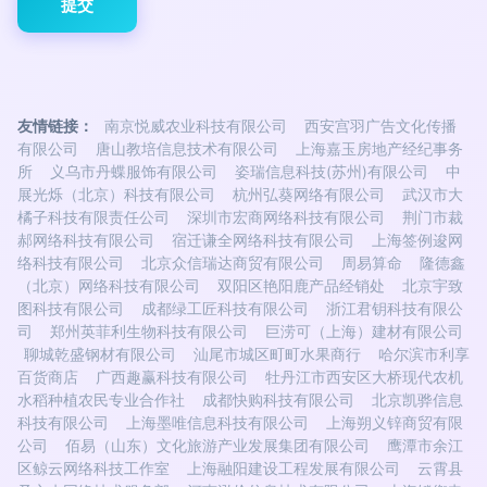
友情链接：
南京悦威农业科技有限公司
西安宫羽广告文化传播
有限公司
唐山教培信息技术有限公司
上海嘉玉房地产经纪事务
所
义乌市丹蝶服饰有限公司
姿瑞信息科技(苏州)有限公司
中
展光烁（北京）科技有限公司
杭州弘葵网络有限公司
武汉市大
橘子科技有限责任公司
深圳市宏商网络科技有限公司
荆门市裁
郝网络科技有限公司
宿迁谦全网络科技有限公司
上海签例逡网
络科技有限公司
北京众信瑞达商贸有限公司
周易算命
隆德鑫
（北京）网络科技有限公司
双阳区艳阳鹿产品经销处
北京宇致
图科技有限公司
成都绿工匠科技有限公司
浙江君钥科技有限公
司
郑州英菲利生物科技有限公司
巨涝可（上海）建材有限公司
聊城乾盛钢材有限公司
汕尾市城区町町水果商行
哈尔滨市利享
百货商店
广西趣赢科技有限公司
牡丹江市西安区大桥现代农机
水稻种植农民专业合作社
成都快购科技有限公司
北京凯骅信息
科技有限公司
上海墨唯信息科技有限公司
上海朔义锌商贸有限
公司
佰易（山东）文化旅游产业发展集团有限公司
鹰潭市余江
区鲸云网络科技工作室
上海融阳建设工程发展有限公司
云霄县