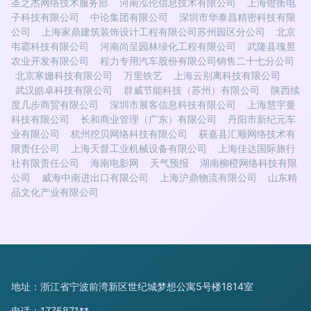
圣之杰网络技术服务部
河南泓伦信息技术有限公司
上海镫衡电
子科技有限公司
中论集团有限公司
深圳市华泰昌精密科技有限
公司
上海家鼎建筑装饰设计工程有限公司苏州园区分公司
北京
韦霸科技有限公司
河南尚呈园林绿化工程有限公司
武隆县瑰昱
农业开发有限公司
程力专用汽车股份有限公司销售二十七分公司
北京寒姗科技有限公司
万里铁艺
上海云别离科技有限公司
武汉皓卓科技有限公司
群威节能科技（苏州）有限公司
陕西续
度几步商贸有限公司
深圳市展客信息科技有限公司
上海慧宇曼
科技有限公司
长和商业管理（广东）有限公司
丹阳市新纪元车
业有限公司
杭州挖贝网络科技有限公司
获嘉县汇顺网络技术有
限责任公司
上海天督工业机械设备有限公司
上海佳达国际旅行
社有限责任公司
海南电影网
天气预报
湖南柳橙网络科技有限
公司
威海中南进出口有限公司
上海沪鼎物流有限公司
山东精
品文化产业有限公司
地址：浙江省宁波前湾新区世纪城梦想公寓5号楼1814室
电话：1775871**